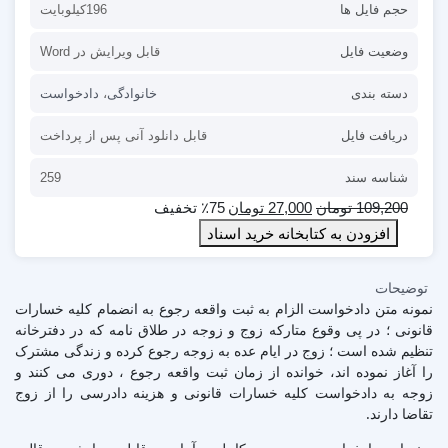
حجم فایل ها
196کیلوبایت
وضعیت فایل
قابل ویرایش در Word
دسته بندی
خانوادگی
،
دادخواست
دریافت فایل
قابل دانلود آنی پس از پرداخت
شناسه سند
259
109,200
تومان
27,000
تومان
٪75 تخفیف
افزودن به کتابخانه خرید اسناد
توضیحات
نمونه متن دادخواست الزام به ثبت واقعه رجوع به انضمام کلیه خسارات
قانونی ؛ در پی وقوع متارکه زوج و زوجه در طلاق نامه که در دفترخانه
تنظیم شده است ؛ زوج در ایام عده به زوجه رجوع کرده و زندگی مشترک
را آغاز نموده اند، خوانده از زمان ثبت واقعه رجوع ، دوری می کنند و
زوجه به دادخواست کلیه خسارات قانونی و هزینه دادرسی را از زوج
تقاضا دارند.