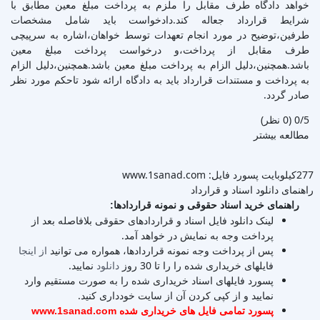
خواهد دادگاه طرف مقابل را ملزم به پرداخت مبلغ معین مطابق با
شرایط قرارداد جعاله کند.دادخواست باید شامل مشخصات
طرفین،توضیح در مورد انجام تعهدات توسط خواهان،اشاره به سرپیچی
طرف مقابل از پرداخت،و درخواست پرداخت مبلغ معین
باشد.همچنین،دلیل الزام به پرداخت مبلغ معین باشد.همچنین،دلیل الزام
به پرداخت و مستندات قرارداد باید به دادگاه ارائه شود تاحکم مورد نظر
صادر گردد.
‫0/5
‫(0 نظر)
مطالعه بیشتر
277کیلوبایت
پسورد فایل: www.1sanad.com
راهنمای دانلود اسناد و قرارداد
راهنمای خرید اسناد حقوقی و نمونه قراردادها:
لینک دانلود فایل اسناد و قراردادهای حقوقی بلافاصله بعد از
پرداخت وجه به نمایش در خواهد آمد.
پس از پرداخت وجه نمونه قراردادها، همواره می توانید
از اینجا
فایلهای خریداری شده را را تا 30 روز
دانلود
نمایید.
پسورد فایلهای اسناد خریداری شده را به صورت مستقیم وارد
نمایید و از کپی کردن آن از سایت خودداری کنید.
پسورد تمامی فایل های خریداری شده www.1sanad.com