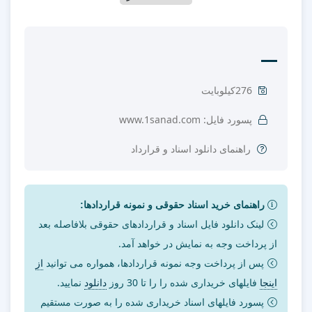
سند دادخواست را جهت تنظیم موضوع مدنظر خود در قالب
فایل Word و PDF پس از پرداخت آنلاین به صورت آنی دانلود
نمایید.
‫0/5
‫(0 نظر)
276کیلوبایت
پسورد فایل: www.1sanad.com
راهنمای دانلود اسناد و قرارداد
راهنمای خرید اسناد حقوقی و نمونه قراردادها:
لینک دانلود فایل اسناد و قراردادهای حقوقی بلافاصله بعد
از پرداخت وجه به نمایش در خواهد آمد.
پس از پرداخت وجه نمونه قراردادها، همواره می توانید
از
اینجا
فایلهای خریداری شده را را تا 30 روز
دانلود
نمایید.
پسورد فایلهای اسناد خریداری شده را به صورت مستقیم