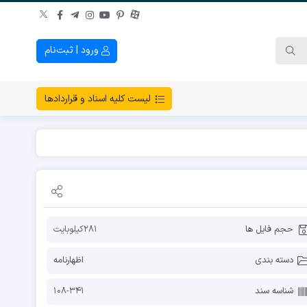
ورود | ثبت‌نام
لیست کلیه اسناد و قراردادها
حجم فایل ها
281کیلوبایت
دسته بندی
اظهارنامه
شناسه سند
108-341