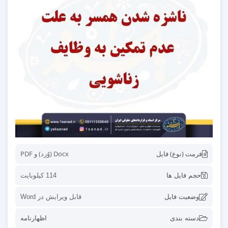
فرمت (نوع) فایل
Docx (وُرد) و PDF
حجم فایل ها
114 کیلوبایت
وضعیت فایل
قابل ویرایش در Word
دسته بندی
اظهارنامه