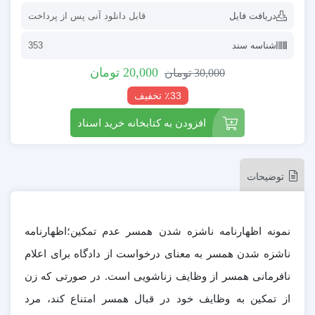
دریافت فایل
قابل دانلود آنی پس از پرداخت
شناسه سند
353
20,000
تومان
30,000
تومان
٪33 تخفیف
افزودن به کتابخانه خرید اسناد
توضیحات
نمونه اظهارنامه ناشزه شدن همسر عدم تمکین؛اظهارنامه
ناشزه شدن همسر به معنای درخواست از دادگاه برای اعلام
نافرمانی همسر از وظایف زناشویی است. در صورتی که زن
از تمکین به وظایف خود در قبال همسر امتناع کند، مرد