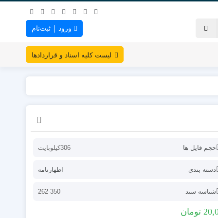
ورود | ثبت‌نام
لیست کلیه اسناد و قراردادها
حجم فایل ها
306کیلوبایت
دسته بندی
اظهارنامه
شناسه سند
262-350
20,
تومان