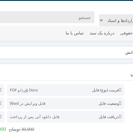
حقوقی
درباره یک سند
تماس با ما
انش
ش
فرمت (نوع) فایل
Docx (وُرد) و PDF
وضعیت فایل
قابل ویرایش در Word
دریافت فایل
قابل دانلود آنی پس از پرداخت
000
30,000
تومان