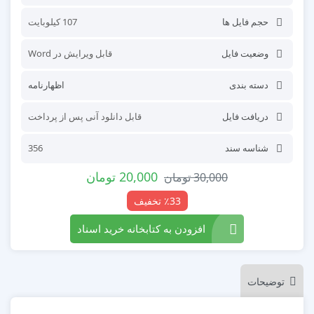
حجم فایل ها
107 کیلوبایت
وضعیت فایل
قابل ویرایش در Word
دسته بندی
اظهارنامه
دریافت فایل
قابل دانلود آنی پس از پرداخت
شناسه سند
356
20,000
تومان
30,000
تومان
٪33 تخفیف
افزودن به کتابخانه خرید اسناد
توضیحات