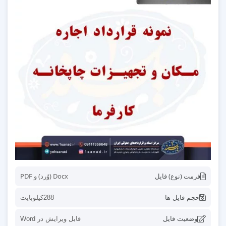
فرمت (نوع) فایل
Docx (وُرد) و PDF
حجم فایل ها
288کیلوبایت
وضعیت فایل
قابل ویرایش در Word