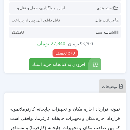
دسته بندی
اجاره و واگذاری
،
حمل و نقل و صادرات
،
ق
دریافت فایل
قابل دانلود آنی پس از پرداخت
شناسه سند
212198
27,840
تومان
93,700
تومان
٪70 تخفیف
افزودن به کتابخانه خرید اسناد
توضیحات
نمونه قرارداد اجاره مکان و تجهیزات چاپخانه کارفرما؛نمونه
قرارداد اجاره مکان و تجهیزات چاپخانه کارفرما، توافقی است
که بین صاحب مکان و تجهیزات چاپخانه (کارفرما) و مستاجر